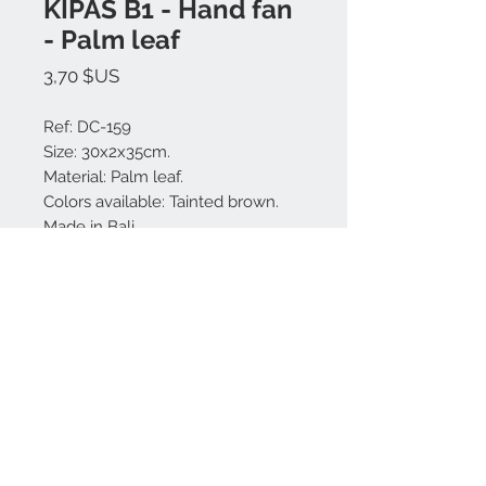
KIPAS B1 - Hand fan
- Palm leaf
Prix
3,70 $US
Ref: DC-159
Size: 30x2x35cm.
Material: Palm leaf.
Colors available: Tainted brown.
Made in Bali.
Nous contacter:
+62 819 9163 4291
+62 881 0387 70565
© 2023 par INTÉRIEUR. Fièrement créé avec